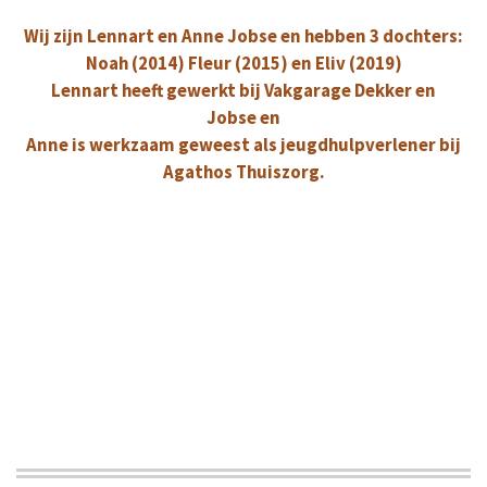
Wij zijn Lennart en Anne Jobse en
hebben 3 dochters:
Noah (2014) Fleur (2015) en Eliv (2019)
Lennart heeft gewerkt bij Vakgarage Dekker en
Jobse en
Anne is werkzaam geweest als jeugdhulpverlener bij
Agathos Thuiszorg.
De Global Mercy is de komende jaren ons '(t)huis'
Mercy Ships volgt het voorbeeld van Jezus bij het
brengen van hoop en genezing.