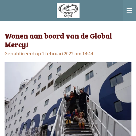
Ga
direct
naar
de
Wonen aan boord van de Global
hoofdinhoud
Mercy!
Gepubliceerd op 1 februari 2022 om 14:44